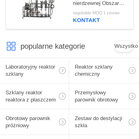
nierdzewnej Obszar
odparowywania Folia
negotiable MOQ:1 zestaw
CBD wymyta olejem
KONTAKT
popularne kategorie
Wszystko
Laboratoryjny reaktor
Reaktor szklany
szklany
chemiczny
Szklany reaktor
Przemysłowy
reaktora z płaszczem
parownik obrotowy
Obrotowy parownik
Zestaw do destylacji
próżniowy
szkła