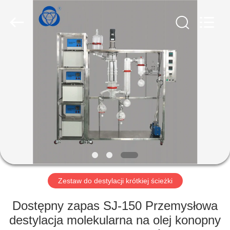
Nantong
Sanjing
Chemglass
Co.,Ltd.
All
Rights
Reserved.
DOM
PRODUKTY
O
NAS
WYCIECZKA
PO
Zestaw do destylacji krótkiej ścieżki
FABRYCE
Dostępny zapas SJ-150 Przemysłowa
destylacja molekularna na olej konopny