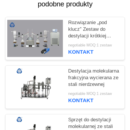
SITEMAP
podobne produkty
POLITYKA
Rozwiązanie „pod
PRYWATNOŚCI
klucz” Zestaw do
destylacji krótkiej
ścieżki Sprzęt do
negotiable MOQ:1 zestaw
ekstrakcji ziołowej
KONTAKT
Wysoka wydajność
Destylacja molekularna
frakcyjna wycierana ze
stali nierdzewnej
negotiable MOQ:1 zestaw
KONTAKT
Sprzęt do destylacji
molekularnej ze stali