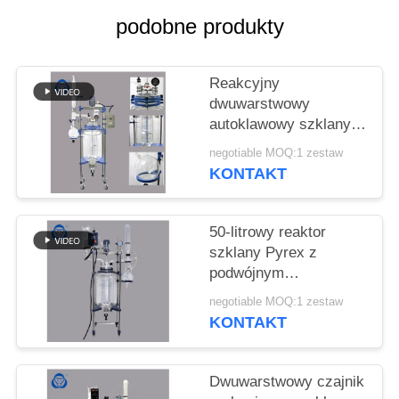
SITEMAP
podobne produkty
POLITYKA
Reakcyjny
PRYWATNOŚCI
dwuwarstwowy
autoklawowy szklany
reaktor laboratoryjny z
negotiable MOQ:1 zestaw
kondensatorem
KONTAKT
kolumnowym
50-litrowy reaktor
szklany Pyrex z
podwójnym
laboratorium z
negotiable MOQ:1 zestaw
płaszczem i pompą
KONTAKT
próżniową
Dwuwarstwowy czajnik