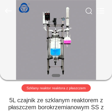
Nantong
Sanjing
Chemglass
Co.,Ltd.
All
Rights
Reserved.
DOM
PRODUKTY
O
NAS
WYCIECZKA
PO
Szklany reaktor reaktora z płaszczem
FABRYCE
5L czajnik ze szklanym reaktorem z
płaszczem borokrzemianowym SS z