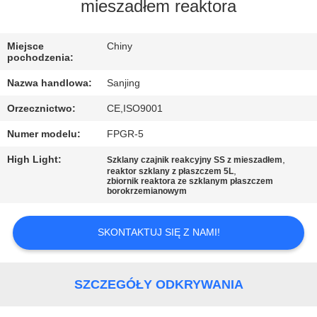
KONTROLA
mieszadłem reaktora
JAKOŚCI
Miejsce
Chiny
pochodzenia:
SKONTAKTUJ
Nazwa handlowa:
Sanjing
SIĘ
Orzecznictwo:
CE,ISO9001
Z
Numer modelu:
FPGR-5
NAMI
High Light:
,
Szklany czajnik reakcyjny SS z mieszadłem
,
reaktor szklany z płaszczem 5L
zbiornik reaktora ze szklanym płaszczem
AKTUALNOŚCI
borokrzemianowym
POPROSIĆ
SKONTAKTUJ SIĘ Z NAMI!
O
WYCENĘ
SZCZEGÓŁY ODKRYWANIA