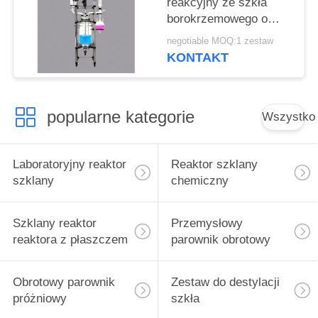
reakcyjny ze szkła
borokrzemowego o
wysokiej wydajności z
negotiable MOQ:1 zestaw
mieszadłem reaktora
KONTAKT
popularne kategorie
Wszystko
Laboratoryjny reaktor
Reaktor szklany
szklany
chemiczny
Szklany reaktor
Przemysłowy
reaktora z płaszczem
parownik obrotowy
Obrotowy parownik
Zestaw do destylacji
próżniowy
szkła